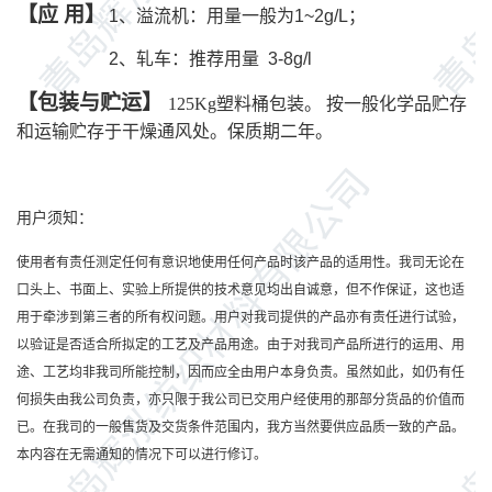
【应
用】
1
、
溢流机：
用量一般为
1~
2
g/L
；
2
、
轧车：推荐用量
3-8g/l
【包装与贮运】
125
Kg塑料桶包装。 按一般化学品贮存
和运
输
贮存于干燥通风处。保质期二年。
用户须知：
使用者有责任测定任何有意识地使用任何产品时该产品的适用性。我司无论在
口头上、书面上、实验上所提供的技术意见均出自诚意，但不作保证，这也适
用于牵涉到第三者的所有权问题。用户对我司提供的产品亦有责任进行试验，
以验证是否适合所拟定的工艺及产品用途。由于对我司产品所进行的运用、用
途、工艺均非我司所能控制，因而应全由用户本身负责。虽然如此，如仍有任
何损失由我公司负责，亦只限于我公司已交用户经使用的那部分货品的价值而
已。在我司的一般售货及交货条件范围内，我方当然要供应品质一致的产品。
本内容在无需通知的情况下可以进行修订。