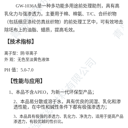
GW-1
036A
是一种多功能多用途前处理助剂
，
具有高
乳化力与强渗透力。主要用于棉、
棉氨、
T/C、合纤织物
（包括细旦涤纶仿真丝织物）的前处理工艺中，可有效地去
除
坯布上的
油脂、蜡质，提高毛效。
【技术指标】
离子
型
：
阴/非
离子
外 观：
无色
至淡黄色
液体
PH 值：
5.0
-
7.0
【性能与应用】
1、本品不含APEO，为新一代环保型产品；
2、本品易分散或溶于水，具有优良的润湿、乳化和渗
透性能
，在中性和碱性条件下都有极强渗透力
；
3、本品具有极强的渗透力、乳化力、净洗力，适用于提高产品
渗透力，有较优越的性价比
。