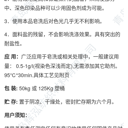
中、深色印染品种可以少用固色剂成为可能。
3．使用本品皂洗后对色光几乎无不利影响。
4．面料盐的残留，不会影响洗涤效果。具有突出的
耐盐性。
广泛应用于皂洗或相关处理中，一般建议用
应 用：
量： 0.5-1g/l(视染色深浅而定),无需添加其它助剂。
95℃*30min.具体工艺见附页
50kg 或 125Kg 塑桶
包 装:
置于阴凉、干燥处，密封贮存期为六个月。
贮 存:
用户须知：