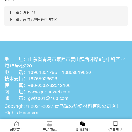
上一篇：
没有了！
下一篇：
高浓无醛固色剂 RT-K
地 址：山东省青岛市莱西市姜山镇西环路6号中科产业
城15号楼220
电 话：13964801795 13869819820
技术支持：18765928698
传 真：+86-0532-82512100
网 址：
www.qdguowei.com
邮 箱：gwfz001@163.com
Copyright © 2021-2027 青岛辉泓纺织材料有限公司 All
Rights Reserved.
网站首页
产品中心
联系我们
咨询电话