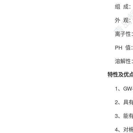
组 成：
外 观：
离子性
PH 值：
溶解性：
特性及优
1、GW-
2、具有
3、能有
4、对棉