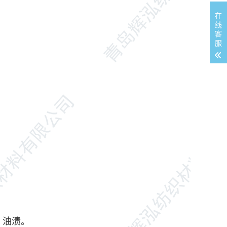
在
线
客
服
，油渍。