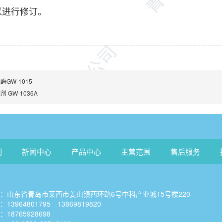
以进行修订。
酶GW-1015
剂 GW-1036A
们
新闻中心
产品中心
主营范围
售后服务
山东省青岛市莱西市姜山镇西环路6号中科产业城15号楼220
3964801795 13869819820
18765928698