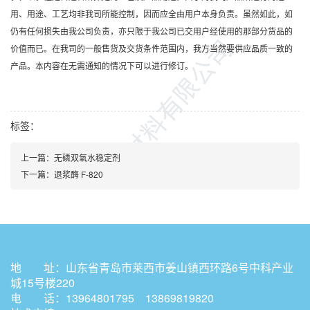
用、用途、工艺均非我司所能控制，因而应全由用户本身负责。虽然如此，如
仍有任何损失由我公司负责，亦只限于我公司已交用户经使用的那部分货品的
价值而已。在我司的一般售货及交货条件范围内，我方当然要供应品质一致的
产品。本内容在无需通知的情况下可以进行修订。
标签：
上一篇：
无磷双氧水稳定剂
下一篇：
退浆酶 F-820
地 址：山东省青岛市莱西市姜山镇西环路6号中科产业
城15号楼220
电 话：13964801795 13869819820