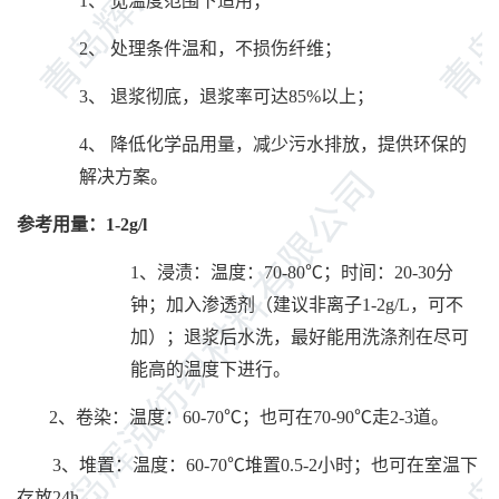
1、
宽温度范围下适用；
2、
处理条件温和，不损伤纤维；
3、
退浆彻底，退浆率可达
85%以上；
4、
降低化学品用量，
减少污水排放，
提供环保的
解决方案。
参考用量：
1-2g/l
1、浸渍：温度：
7
0-
8
0℃；时间：20-30分
钟；加入渗透剂（建议非离子1-2g/L
，可不
加
）
；退浆后水洗，最好能用洗涤剂在尽可
能高的温度下进行。
2、卷染：温度：60-70℃；也可在70-90℃走2-3道。
3、堆置：温度：60-70℃堆置0.5-2小时；也可在
室温
下
存放
24h
。