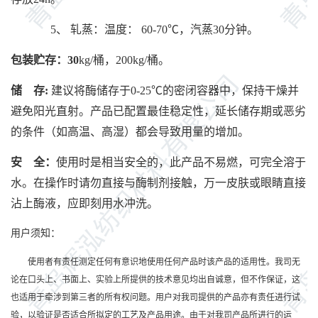
5、
轧蒸：温度：
60
-
70
℃，汽蒸
30
分钟。
包装贮存：
30
kg/桶，200kg/桶。
储
存
:
建议将酶储存于
0-25℃的密闭容器中，保持干燥并
避免阳光直射。产品已配置最佳稳定性，延长储存期或恶劣
的条件（如高温、高湿）都会导致用量的增加。
安
全：
使用时是相当安全的，此产品不易燃，可完全溶于
水。在操作时请勿直接与酶制剂接触，万一皮肤或眼睛直接
沾上酶液，应即刻用水冲洗。
用户须知：
使用者有责任测定任何有意识地使用任何产品时该产品的适用性。我司无
论在口头上、书面上、实验上所提供的技术意见均出自诚意，但不作保证，这
也适用于牵涉到第三者的所有权问题。用户对我司提供的产品亦有责任进行试
验，以验证是否适合所拟定的工艺及产品用途。由于对我司产品所进行的运