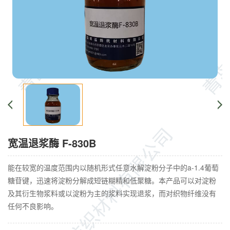
宽温退浆酶 F-830B
能在较宽的温度范围内以随机形式任意水解淀粉分子中的a-1.4葡萄
糖苷键，迅速将淀粉分解成短链糊精和低聚糖。本产品可以对淀粉
及其衍生物浆料或以淀粉为主的浆料实现退浆，而对织物纤维没有
任何不良影响。