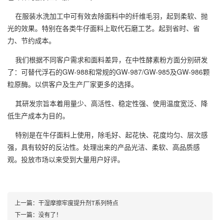
在服装水洗加工中可有效去除面料中的纤维毛羽，起到柔软、抛
光的效果。特别在各类牛仔面料上取代石磨工艺。起到省时、省
力、节约成本。
我们根据不同客户需求和面料差异，在中性酵素粉方面分别研发
了：可替代浮石的GW-988和常规的GW-987/GW-985及GW-986颗
粒原酶。以供客户及生产厂家更多的选择。
其研发宗旨本着用量少、高活性、稳定性强、使用温度宽泛、降
低生产成本为目的。
特别是在牛仔面料上使用，除毛好、起花快、花度均匀、层次感
强，具有较好的反沾性。处理出来的产品光洁、柔软、高品质感
观。投放市场以来受到大量用户好评。
上一篇：
干湿摩擦牢度提升剂T系列特点
下一篇：
没有了！